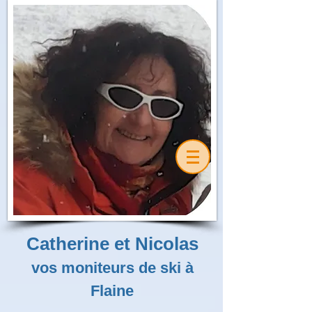
Catherine et Nicolas
vos moniteurs de ski à
Flaine